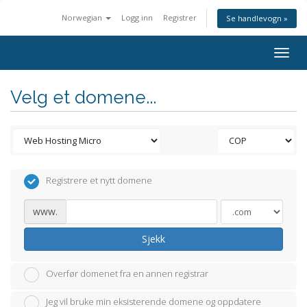
Norwegian
Logg inn
Registrer
Se handlevogn »
Togg
navig
Velg et domene...
Registrere et nytt domene
www.
Sjekk
Overfør domenet fra en annen registrar
Jeg vil bruke min eksisterende domene og oppdatere