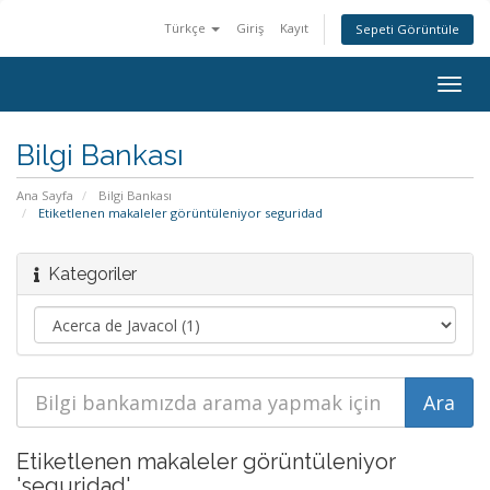
Türkçe
Giriş
Kayıt
Sepeti Görüntüle
Togg
navig
Bilgi Bankası
Ana Sayfa
Bilgi Bankası
Etiketlenen makaleler görüntüleniyor seguridad
Kategoriler
Etiketlenen makaleler görüntüleniyor
'seguridad'