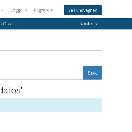
a
Logga in
Registrera
Se kundvagnen
a Oss
Konto
datos'