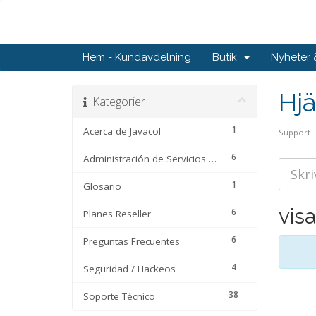
Hem - Kundavdelning
Butik
Nyheter
Hjä
Kategorier
1
Acerca de Javacol
Support
6
Administración de Servicios en el Área de Clientes
1
Glosario
vis
6
Planes Reseller
6
Preguntas Frecuentes
4
Seguridad / Hackeos
38
Soporte Técnico