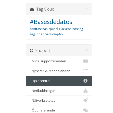
Tag Cloud
#Basesdedatos
contraseñas
cpanel
Hackeos
hosting
seguridad
version-php
Support
Mina supportärenden
Nyheter & Meddelanden
Hjälpcentral
Nedladdningar
Nätverksstatus
Öppna ärende