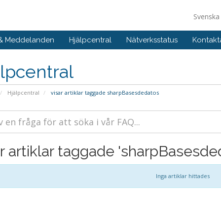
Svensk
 & Meddelanden
Hjälpcentral
Nätverksstatus
Kontakt
lpcentral
Hjälpcentral
visar artiklar taggade sharpBasesdedatos
ar artiklar taggade 'sharpBasesde
Inga artiklar hittades