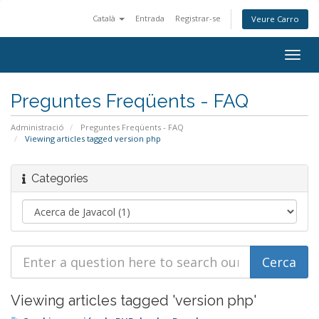
Català
Entrada
Registrar-se
Veure Carro
Togg
navig
Preguntes Freqüents - FAQ
Administració
Preguntes Freqüents - FAQ
Viewing articles tagged version php
Categories
Viewing articles tagged 'version php'