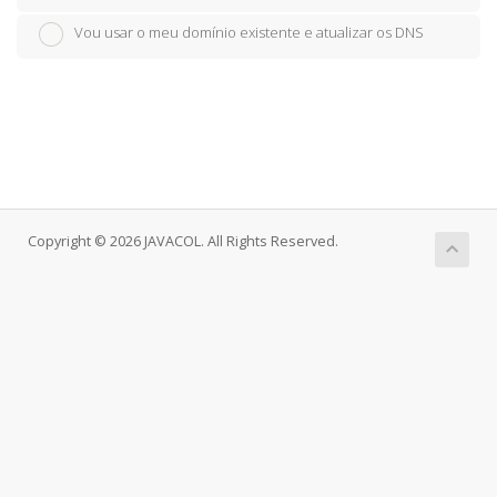
Vou usar o meu domínio existente e atualizar os DNS
Copyright © 2026 JAVACOL. All Rights Reserved.