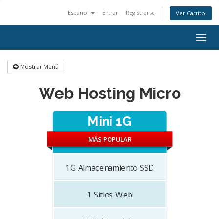
Español
Entrar
Registrarse
Ver Carrito
Togg
navig
Mostrar Menú
Web Hosting Micro
Mini 1G
MÁS POPULAR
1G
Almacenamiento SSD
1
Sitios Web