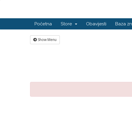
Početna
Store
Obavijesti
Baza zn
Show Menu