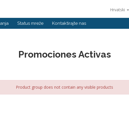
Hrvatski
anja
Status mreže
Kontaktirajte nas
Promociones Activas
Product group does not contain any visible products