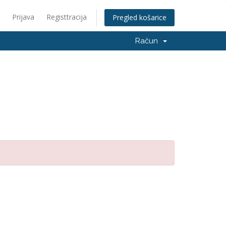
Prijava
Registtracija
Pregled košarice
Račun