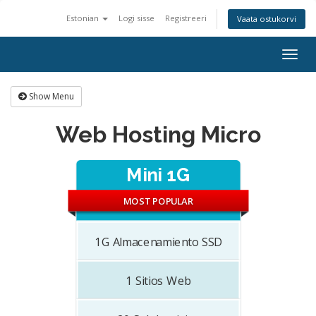
Estonian
Logi sisse
Registreeri
Vaata ostukorvi
Togg
navig
Show Menu
Web Hosting Micro
Mini 1G
MOST POPULAR
1G
Almacenamiento SSD
1
Sitios Web